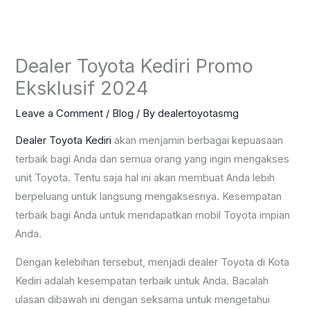
Skip
to
content
Dealer Toyota Kediri Promo
Eksklusif 2024
Leave a Comment
/
Blog
/ By
dealertoyotasmg
Dealer Toyota Kediri
akan menjamin berbagai kepuasaan
terbaik bagi Anda dan semua orang yang ingin mengakses
unit Toyota. Tentu saja hal ini akan membuat Anda lebih
berpeluang untuk langsung mengaksesnya. Kesempatan
terbaik bagi Anda untuk mendapatkan mobil Toyota impian
Anda.
Dengan kelebihan tersebut, menjadi dealer Toyota di Kota
Kediri adalah kesempatan terbaik untuk Anda. Bacalah
ulasan dibawah ini dengan seksama untuk mengetahui