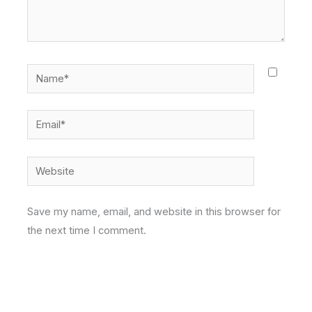
Name*
Email*
Website
Save my name, email, and website in this browser for
the next time I comment.