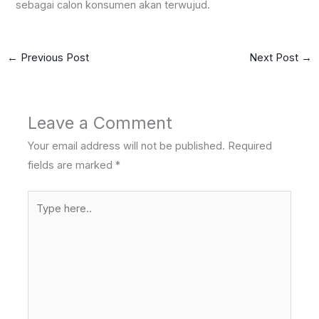
sebagai calon konsumen akan terwujud.
←
Previous Post
Next Post
→
Leave a Comment
Your email address will not be published.
Required
fields are marked
*
Type
here..