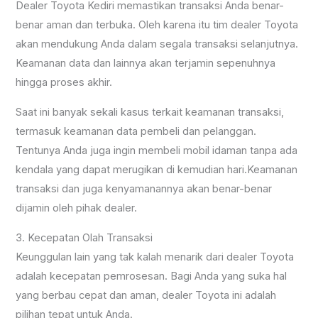
Dealer Toyota Kediri memastikan transaksi Anda benar-
benar aman dan terbuka. Oleh karena itu tim dealer Toyota
akan mendukung Anda dalam segala transaksi selanjutnya.
Keamanan data dan lainnya akan terjamin sepenuhnya
hingga proses akhir.
Saat ini banyak sekali kasus terkait keamanan transaksi,
termasuk keamanan data pembeli dan pelanggan.
Tentunya Anda juga ingin membeli mobil idaman tanpa ada
kendala yang dapat merugikan di kemudian hari.Keamanan
transaksi dan juga kenyamanannya akan benar-benar
dijamin oleh pihak dealer.
3. Kecepatan Olah Transaksi
Keunggulan lain yang tak kalah menarik dari dealer Toyota
adalah kecepatan pemrosesan. Bagi Anda yang suka hal
yang berbau cepat dan aman, dealer Toyota ini adalah
pilihan tepat untuk Anda.