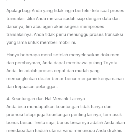
Apalagi bagi Anda yang tidak ingin bertele-tele saat proses
transaksi. Jika Anda merasa sudah siap dengan data dan
dananya, tim atau agen akan segera memproses
transaksinya. Anda tidak perlu menunggu proses transaksi
yang lama untuk membeli mobil ini.
Hanya beberapa menit setelah menyelesaikan dokumen
dan pembayaran, Anda dapat membawa pulang Toyota
Anda. Ini adalah proses cepat dan mudah yang
memungkinkan dealer benar-benar menjamin kenyamanan
dan kepuasan pelanggan.
4. Keuntungan dan Hal Menarik Lainnya
Anda bisa mendapatkan keuntungan tidak hanya dari
promosi tetapi juga keuntungan penting lainnya, termasuk
bonus besar. Tentu saja, bonus besarnya adalah Anda akan
mendapatkan hadiah utama yang menunggu Anda di akhir.