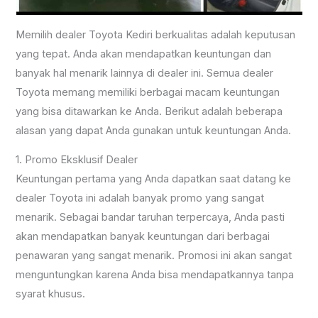
Memilih dealer Toyota Kediri berkualitas adalah keputusan
yang tepat. Anda akan mendapatkan keuntungan dan
banyak hal menarik lainnya di dealer ini. Semua dealer
Toyota memang memiliki berbagai macam keuntungan
yang bisa ditawarkan ke Anda. Berikut adalah beberapa
alasan yang dapat Anda gunakan untuk keuntungan Anda.
1. Promo Eksklusif Dealer
Keuntungan pertama yang Anda dapatkan saat datang ke
dealer Toyota ini adalah banyak promo yang sangat
menarik. Sebagai bandar taruhan terpercaya, Anda pasti
akan mendapatkan banyak keuntungan dari berbagai
penawaran yang sangat menarik. Promosi ini akan sangat
menguntungkan karena Anda bisa mendapatkannya tanpa
syarat khusus.