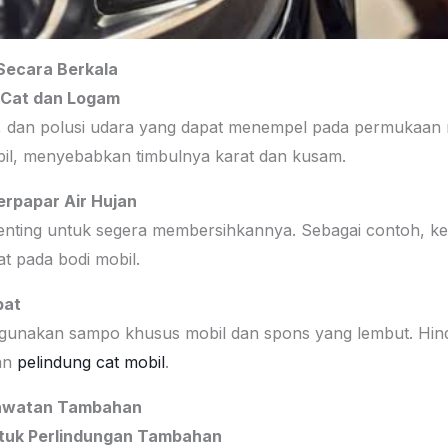
Secara Berkala
k Cat dan Logam
 dan polusi udara yang dapat menempel pada permukaan mo
bil, menyebabkan timbulnya karat dan kusam.
erpapar Air Hujan
penting untuk segera membersihkannya. Sebagai contoh, ket
t pada bodi mobil.
pat
unakan sampo khusus mobil dan spons yang lembut. Hind
san
pelindung cat mobil
.
rawatan Tambahan
ntuk Perlindungan Tambahan