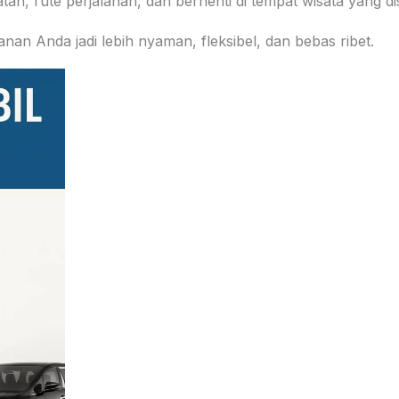
n, rute perjalanan, dan berhenti di tempat wisata yang di
anan Anda jadi lebih nyaman, fleksibel, dan bebas ribet.