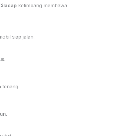
Cilacap
ketimbang membawa
bil siap jalan.
us.
h tenang.
un.