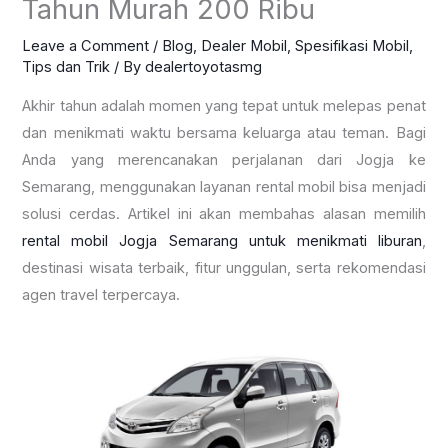
Tahun Murah 200 Ribu
Leave a Comment
/
Blog
,
Dealer Mobil
,
Spesifikasi Mobil
,
Tips dan Trik
/ By
dealertoyotasmg
Akhir tahun adalah momen yang tepat untuk melepas penat
dan menikmati waktu bersama keluarga atau teman. Bagi
Anda yang merencanakan perjalanan dari Jogja ke
Semarang, menggunakan layanan rental mobil bisa menjadi
solusi cerdas. Artikel ini akan membahas alasan memilih
rental mobil Jogja Semarang untuk menikmati liburan
,
destinasi wisata terbaik, fitur unggulan, serta rekomendasi
agen travel terpercaya.