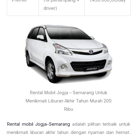
Premio
(19 penumpang +
1.450.000,00/day
driver)
Rental Mobil Jogja – Semarang Untuk
Menikmati Liburan Akhir Tahun Murah 200
Ribu
Rental mobil Jogja-Semarang
adalah pilihan terbaik untuk
menikmati liburan akhir tahun dengan nyaman dan hemat.