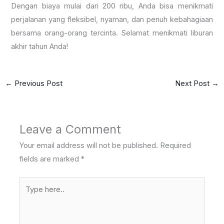
Dengan biaya mulai dari 200 ribu, Anda bisa menikmati
perjalanan yang fleksibel, nyaman, dan penuh kebahagiaan
bersama orang-orang tercinta. Selamat menikmati liburan
akhir tahun Anda!
←
Previous Post
Next Post
→
Leave a Comment
Your email address will not be published.
Required
fields are marked
*
Type
here..