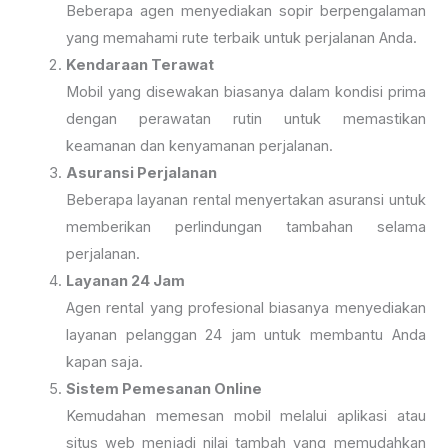
Beberapa agen menyediakan sopir berpengalaman
yang memahami rute terbaik untuk perjalanan Anda.
Kendaraan Terawat
Mobil yang disewakan biasanya dalam kondisi prima
dengan perawatan rutin untuk memastikan
keamanan dan kenyamanan perjalanan.
Asuransi Perjalanan
Beberapa layanan rental menyertakan asuransi untuk
memberikan perlindungan tambahan selama
perjalanan.
Layanan 24 Jam
Agen rental yang profesional biasanya menyediakan
layanan pelanggan 24 jam untuk membantu Anda
kapan saja.
Sistem Pemesanan Online
Kemudahan memesan mobil melalui aplikasi atau
situs web menjadi nilai tambah yang memudahkan