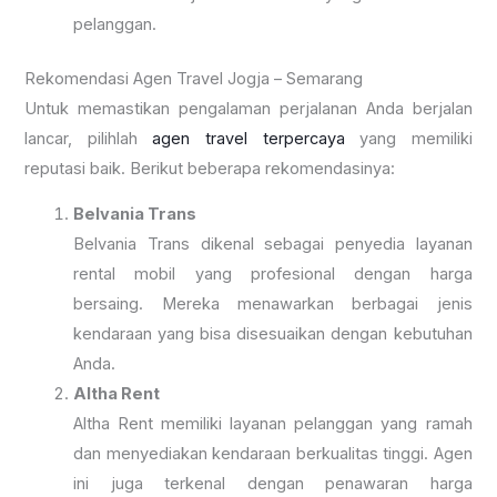
pelanggan.
Rekomendasi Agen Travel Jogja – Semarang
Untuk memastikan pengalaman perjalanan Anda berjalan
lancar, pilihlah
agen travel terpercaya
yang memiliki
reputasi baik. Berikut beberapa rekomendasinya:
Belvania Trans
Belvania Trans dikenal sebagai penyedia layanan
rental mobil yang profesional dengan harga
bersaing. Mereka menawarkan berbagai jenis
kendaraan yang bisa disesuaikan dengan kebutuhan
Anda.
Altha Rent
Altha Rent memiliki layanan pelanggan yang ramah
dan menyediakan kendaraan berkualitas tinggi. Agen
ini juga terkenal dengan penawaran harga