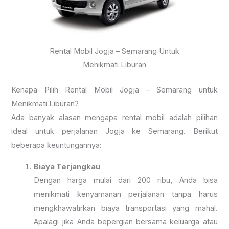
Rental Mobil Jogja – Semarang Untuk
Menikmati Liburan
Kenapa Pilih Rental Mobil Jogja – Semarang untuk
Menikmati Liburan?
Ada banyak alasan mengapa rental mobil adalah pilihan
ideal untuk perjalanan Jogja ke Semarang. Berikut
beberapa keuntungannya:
Biaya Terjangkau
Dengan harga mulai dari 200 ribu, Anda bisa
menikmati kenyamanan perjalanan tanpa harus
mengkhawatirkan biaya transportasi yang mahal.
Apalagi jika Anda bepergian bersama keluarga atau