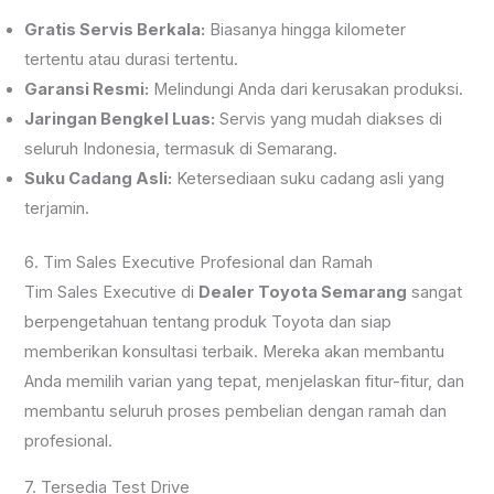
Gratis Servis Berkala:
Biasanya hingga kilometer
tertentu atau durasi tertentu.
Garansi Resmi:
Melindungi Anda dari kerusakan produksi.
Jaringan Bengkel Luas:
Servis yang mudah diakses di
seluruh Indonesia, termasuk di Semarang.
Suku Cadang Asli:
Ketersediaan suku cadang asli yang
terjamin.
6. Tim Sales Executive Profesional dan Ramah
Tim Sales Executive di
Dealer Toyota Semarang
sangat
berpengetahuan tentang produk Toyota dan siap
memberikan konsultasi terbaik. Mereka akan membantu
Anda memilih varian yang tepat, menjelaskan fitur-fitur, dan
membantu seluruh proses pembelian dengan ramah dan
profesional.
7. Tersedia Test Drive