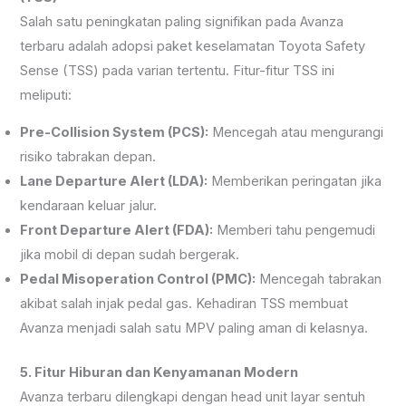
Salah satu peningkatan paling signifikan pada Avanza
terbaru adalah adopsi paket keselamatan Toyota Safety
Sense (TSS) pada varian tertentu. Fitur-fitur TSS ini
meliputi:
Pre-Collision System (PCS):
Mencegah atau mengurangi
risiko tabrakan depan.
Lane Departure Alert (LDA):
Memberikan peringatan jika
kendaraan keluar jalur.
Front Departure Alert (FDA):
Memberi tahu pengemudi
jika mobil di depan sudah bergerak.
Pedal Misoperation Control (PMC):
Mencegah tabrakan
akibat salah injak pedal gas. Kehadiran TSS membuat
Avanza menjadi salah satu MPV paling aman di kelasnya.
5. Fitur Hiburan dan Kenyamanan Modern
Avanza terbaru dilengkapi dengan head unit layar sentuh