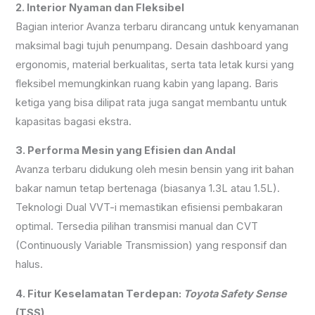
2. Interior Nyaman dan Fleksibel
Bagian interior Avanza terbaru dirancang untuk kenyamanan
maksimal bagi tujuh penumpang. Desain dashboard yang
ergonomis, material berkualitas, serta tata letak kursi yang
fleksibel memungkinkan ruang kabin yang lapang. Baris
ketiga yang bisa dilipat rata juga sangat membantu untuk
kapasitas bagasi ekstra.
3. Performa Mesin yang Efisien dan Andal
Avanza terbaru didukung oleh mesin bensin yang irit bahan
bakar namun tetap bertenaga (biasanya 1.3L atau 1.5L).
Teknologi Dual VVT-i memastikan efisiensi pembakaran
optimal. Tersedia pilihan transmisi manual dan CVT
(Continuously Variable Transmission) yang responsif dan
halus.
4. Fitur Keselamatan Terdepan:
Toyota Safety Sense
(TSS)