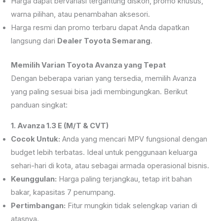
Harga dapat bervariasi tergantung diskon, promo khusus,
warna pilihan, atau penambahan aksesori.
Harga resmi dan promo terbaru dapat Anda dapatkan
langsung dari
Dealer Toyota Semarang
.
Memilih Varian Toyota Avanza yang Tepat
Dengan beberapa varian yang tersedia, memilih Avanza
yang paling sesuai bisa jadi membingungkan. Berikut
panduan singkat:
1. Avanza 1.3 E (M/T & CVT)
Cocok Untuk:
Anda yang mencari MPV fungsional dengan
budget lebih terbatas. Ideal untuk penggunaan keluarga
sehari-hari di kota, atau sebagai armada operasional bisnis.
Keunggulan:
Harga paling terjangkau, tetap irit bahan
bakar, kapasitas 7 penumpang.
Pertimbangan:
Fitur mungkin tidak selengkap varian di
atasnya.