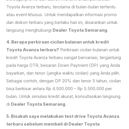
Toyota Avanza terbaru, terutama di bulan-bulan tertentu
atau event khusus. Untuk mendapatkan informasi promo
dan diskon terbaru yang berlaku hari ini, disarankan untuk
langsung menghubungi
Dealer Toyota Semarang
.
4. Berapa perkiraan cicilan bulanan untuk kredit
Toyota Avanza terbaru?
Perkiraan cicilan bulanan untuk
kredit Toyota Avanza terbaru sangat bervariasi, tergantung
pada harga OTR, besaran Down Payment (DP) yang Anda
bayarkan, dan tenor (jangka waktu cicilan) yang Anda pilih.
Sebagai contoh, dengan DP 20% dan tenor 5 tahun, cicilan
bisa berkisar antara Rp 4.500.000 – Rp 5.500.000 per
bulan. Untuk simulasi kredit akurat, konsultasikan langsung
di
Dealer Toyota Semarang
.
5. Bisakah saya melakukan test drive Toyota Avanza
terbaru sebelum membeli di Dealer Toyota