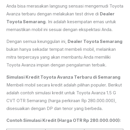
Anda bisa merasakan langsung sensasi mengemudi Toyota
Avanza terbaru dengan melakukan test drive di
Dealer
Toyota Semarang
. Ini adalah kesempatan emas untuk
memastikan mobil ini sesuai dengan ekspektasi Anda.
Dengan semua keunggulan ini,
Dealer Toyota Semarang
bukan hanya sekadar tempat membeli mobil, melainkan
mitra terpercaya yang akan membantu Anda memiliki
Toyota Avanza impian dengan pengalaman terbaik.
Simulasi Kredit Toyota Avanza Terbaru di Semarang
Membeli mobil secara kredit adalah pilihan populer. Berikut
adalah contoh simulasi kredit untuk Toyota Avanza 1.5 G
CVT OTR Semarang (harga perkiraan Rp 280.000.000),
disesuaikan dengan DP dan tenor yang berbeda.
Contoh Simulasi Kredit (Harga OTR Rp 280.000.000):