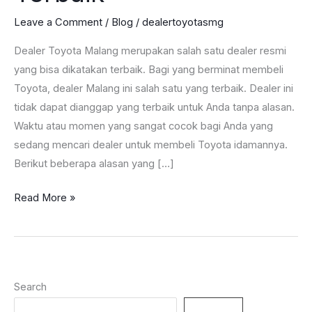
Leave a Comment
/
Blog
/
dealertoyotasmg
Dealer Toyota Malang merupakan salah satu dealer resmi
yang bisa dikatakan terbaik. Bagi yang berminat membeli
Toyota, dealer Malang ini salah satu yang terbaik. Dealer ini
tidak dapat dianggap yang terbaik untuk Anda tanpa alasan.
Waktu atau momen yang sangat cocok bagi Anda yang
sedang mencari dealer untuk membeli Toyota idamannya.
Berikut beberapa alasan yang […]
Dealer
Read More »
Toyota
Malang
Berikan
2
Search
Jaminan
Terbaik
Search