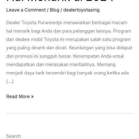
Leave a Comment
/
Blog
/
dealertoyotasmg
Dealer Toyota Purworedjo menawarkan berbagai macam
hal menarik bagi Anda dan para pelanggan lainnya. Program
dari dealee mobil Toyota ini merupakan salah satu program
yang paling dinanti dan dicari. Keuntungan yang bisa didapat
dari promosi ini sungguh besar. Kesempatan Anda untuk
mendapatkan dan merasakan manfaatnya. Memang
menjadi daya tarik tersendiri bagi banyak orang ketika ada
[…]
Dealer
Read More »
Toyota
Purworedjo
Berbagi
Hal
Search
Menarik