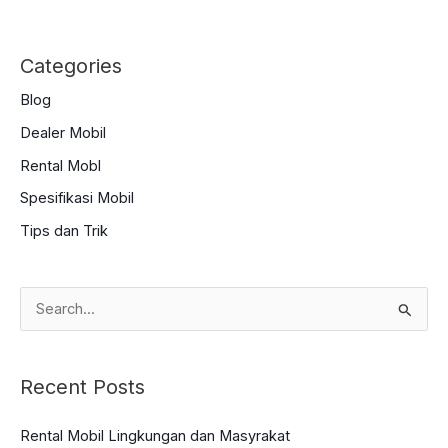
Categories
Blog
Dealer Mobil
Rental Mobl
Spesifikasi Mobil
Tips dan Trik
S
e
a
Recent Posts
r
c
Rental Mobil Lingkungan dan Masyrakat
h