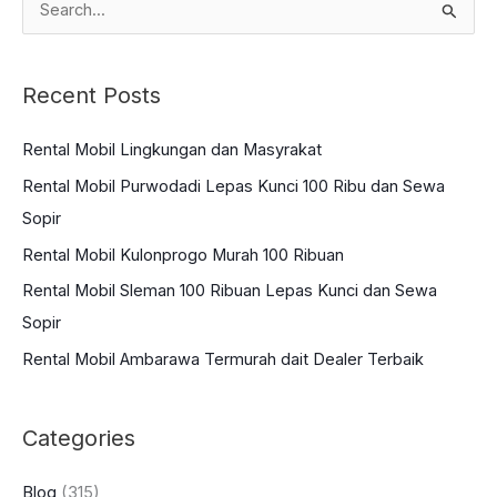
e
a
Recent Posts
r
c
Rental Mobil Lingkungan dan Masyrakat
h
Rental Mobil Purwodadi Lepas Kunci 100 Ribu dan Sewa
f
Sopir
o
Rental Mobil Kulonprogo Murah 100 Ribuan
r
:
Rental Mobil Sleman 100 Ribuan Lepas Kunci dan Sewa
Sopir
Rental Mobil Ambarawa Termurah dait Dealer Terbaik
Categories
Blog
(315)