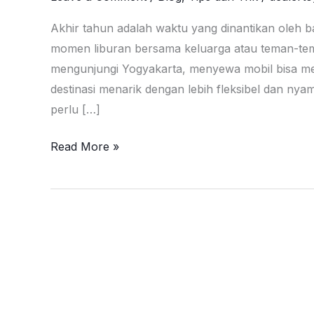
Akhir tahun adalah waktu yang dinantikan oleh 
momen liburan bersama keluarga atau teman-tem
mengunjungi Yogyakarta, menyewa mobil bisa menj
destinasi menarik dengan lebih fleksibel dan nya
perlu […]
Rental
Read More »
Mobil
Semarang
–
Jogja
Untuk
Menikmati
Liburan
Akhir