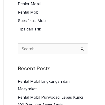
Dealer Mobil
Rental Mobl
Spesifikasi Mobil
Tips dan Trik
S
e
a
Recent Posts
r
c
Rental Mobil Lingkungan dan
h
Masyrakat
f
Rental Mobil Purwodadi Lepas Kunci
o
100 Ribu dan Sewa Sopir