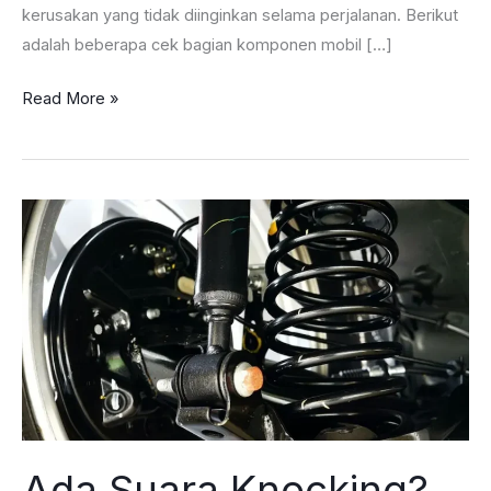
kerusakan yang tidak diinginkan selama perjalanan. Berikut
adalah beberapa cek bagian komponen mobil […]
Cek
Read More »
Bagian
Komponen
Mobil
Ini
Sebelum
Mudik!
Ada Suara Knocking?