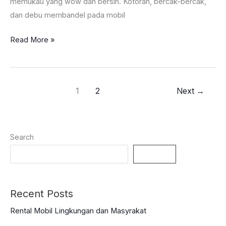
memukau yang wow dan bersih. Kotoran, bercak-bercak,
dan debu membandel pada mobil
Cara
Read More »
Mencuci
Mobil
yang
1
2
Next
→
Bersih
Search
Search
Recent Posts
Rental Mobil Lingkungan dan Masyrakat