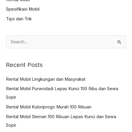
Spesifikasi Mobil
Tips dan Trik
S
e
a
Recent Posts
r
c
Rental Mobil Lingkungan dan Masyrakat
h
Rental Mobil Purwodadi Lepas Kunci 100 Ribu dan Sewa
f
Sopir
o
Rental Mobil Kulonprogo Murah 100 Ribuan
r
:
Rental Mobil Sleman 100 Ribuan Lepas Kunci dan Sewa
Sopir