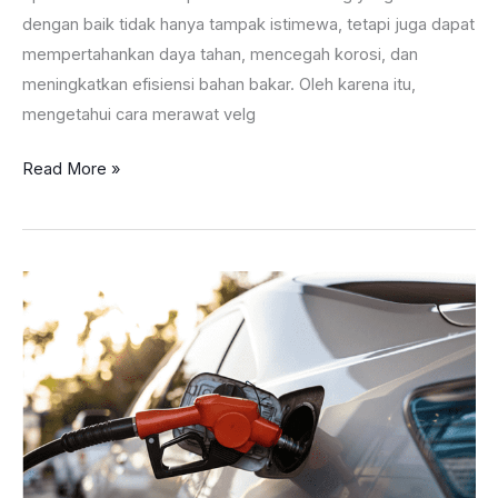
dengan baik tidak hanya tampak istimewa, tetapi juga dapat
mempertahankan daya tahan, mencegah korosi, dan
meningkatkan efisiensi bahan bakar. Oleh karena itu,
mengetahui cara merawat velg
Cara
Read More »
Merawat
Velg
Mobil
ini,
Istimewa,
Bisa
Tetap
Bagus