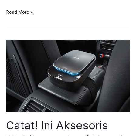
Ada
Read More »
Suara
Knocking?
Itu
Berarti
Tanda
Shockbreaker
Mobil
Rusak!
Catat! Ini Aksesoris