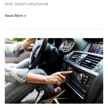
anda. Seperti yang banyak
Cara
Read More »
Menghemat
Bahan
Bakar
Mobil,
Pemilik
Wajib
Tahu