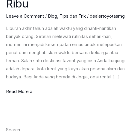
Ribu
Leave a Comment
/
Blog
,
Tips dan Trik
/
dealertoyotasmg
Liburan akhir tahun adalah waktu yang dinanti-nantikan
banyak orang. Setelah melewati rutinitas sehari-hari,
momen ini menjadi kesempatan emas untuk melepaskan
penat dan menghabiskan waktu bersama keluarga atau
teman. Salah satu destinasi favorit yang bisa Anda kunjungi
adalah Jepara, kota kecil yang kaya akan pesona alam dan
budaya. Bagi Anda yang berada di Jogja, opsi rental […]
Rental
Read More »
Mobil
Jogja
–
Jepara
Search
Untuk