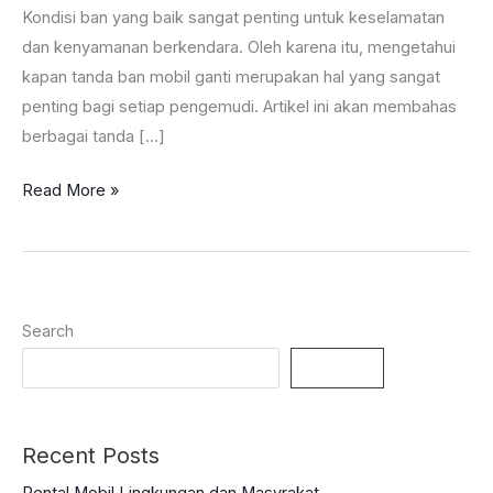
Kondisi ban yang baik sangat penting untuk keselamatan
dan kenyamanan berkendara. Oleh karena itu, mengetahui
kapan tanda ban mobil ganti merupakan hal yang sangat
penting bagi setiap pengemudi. Artikel ini akan membahas
berbagai tanda […]
Tanda
Read More »
Ban
Mobil
Harus
Ganti,
Search
Cek
Detail
Search
Disini!
Recent Posts
Rental Mobil Lingkungan dan Masyrakat