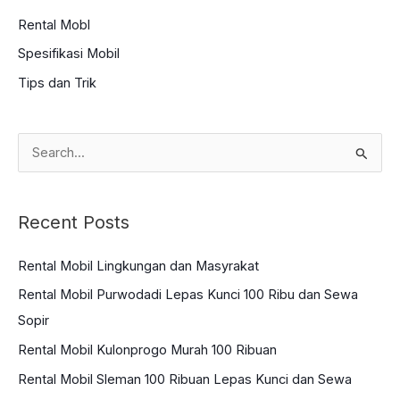
Rental Mobl
Spesifikasi Mobil
Tips dan Trik
S
e
a
Recent Posts
r
c
Rental Mobil Lingkungan dan Masyrakat
h
Rental Mobil Purwodadi Lepas Kunci 100 Ribu dan Sewa
f
Sopir
o
Rental Mobil Kulonprogo Murah 100 Ribuan
r
:
Rental Mobil Sleman 100 Ribuan Lepas Kunci dan Sewa