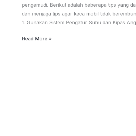
pengemudi. Berikut adalah beberapa tips yang 
dan menjaga tips agar kaca mobil tidak berembun 
1. Gunakan Sistem Pengatur Suhu dan Kipas Angi
6
Read More »
Tips
Agar
Kaca
Mobil
Tidak
Berembun
Saat
Hujan