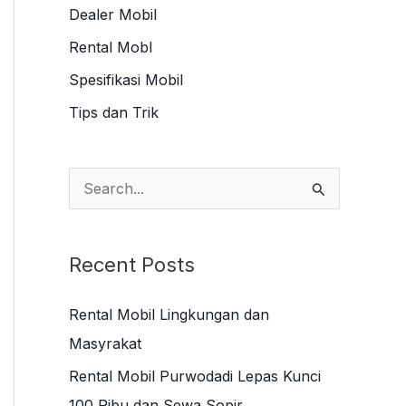
Dealer Mobil
Rental Mobl
Spesifikasi Mobil
Tips dan Trik
S
e
a
Recent Posts
r
c
Rental Mobil Lingkungan dan
h
Masyrakat
f
Rental Mobil Purwodadi Lepas Kunci
o
100 Ribu dan Sewa Sopir