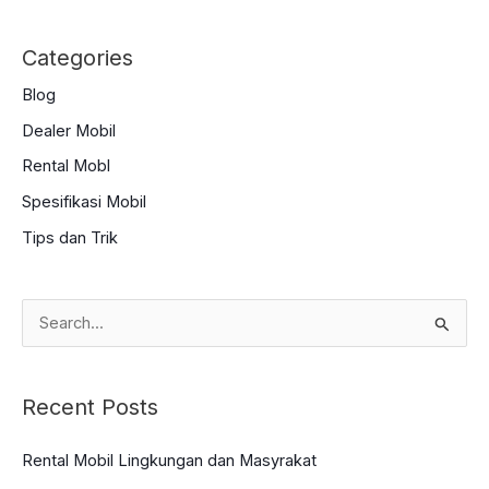
Categories
Blog
Dealer Mobil
Rental Mobl
Spesifikasi Mobil
Tips dan Trik
S
e
a
Recent Posts
r
c
Rental Mobil Lingkungan dan Masyrakat
h