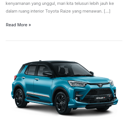
kenyamanan yang unggul, mari kita telusuri lebih jauh ke
dalam ruang interior Toyota Raize yang menawan. […]
Keunggulan
Read More »
Toyota
Raize
Interior
yang
Megah
dan
Lega!