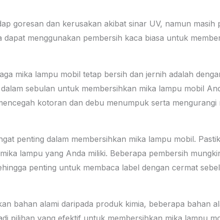
dap goresan dan kerusakan akibat sinar UV, namun masih p
a dapat menggunakan pembersih kaca biasa untuk membersi
aga mika lampu mobil tetap bersih dan jernih adalah deng
ali dalam sebulan untuk membersihkan mika lampu mobil A
 mencegah kotoran dan debu menumpuk serta mengurangi r
angat penting dalam membersihkan mika lampu mobil. Pas
s mika lampu yang Anda miliki. Beberapa pembersih mungk
 sehingga penting untuk membaca label dengan cermat se
an bahan alami daripada produk kimia, beberapa bahan ala
di pilihan yang efektif untuk membersihkan mika lampu m