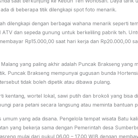
a saat berkunjung ke Kebun Teh Wonosari. Daya tarik uta
a di beberapa titik dilengkapi spot foto menarik.
udah dilengkapi dengan berbagai wahana menarik seperti t
 ATV dan sepeda gunung untuk berkeliling pabrik teh. Unt
mbayar Rp15.000,00 saat hari kerja dan Rp20.000,00 saat
 Malang yang paling akhir adalah Puncak Brakseng yang m
tetik. Puncak Brakseng mempunyai gugusan bunda Hortens
ersebut tidak boleh dipetik atau dibawa pulang.
i kentang, wortel lokal, sawi putih dan brokoli yang bisa d
ungi para petani secara langsung atau meminta bantuan 
itas umum yang ada disana. Pengelola tempat wisata Batu ka
hatan yang bekerja sama dengan Pemerintah desa Sumberbr
asreng mulai dari pukul 06.00 – 17.00 WIB dengan membaya