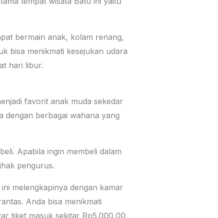
ma tempat wisata Batu ini yaitu
empat bermain anak, kolam renang,
uk bisa menikmati kesejukan udara
 hari libur.
enjadi favorit anak muda sekedar
ia dengan berbagai wahana yang
ibeli. Apabila ingin membeli dalam
pihak pengurus.
li ini melengkapinya dengan kamar
antas. Anda bisa menikmati
r tiket masuk sekitar Rp5.000,00