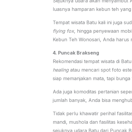
Sejuknya udara akan menyambut And
luasnya hamparan kebun teh yang ad
Tempat wisata Batu kali ini juga s
flying fox
, hingga penyewaan mobil
Kebun Teh Wonosari, Anda harus me
4. Puncak Brakseng
Rekomendasi tempat wisata di Batu
healing
atau mencari spot foto es
siap memanjakan mata, tapi bunga t
Ada juga komoditas pertanian sepert
jumlah banyak, Anda bisa menghub
Tidak perlu khawatir perihal fasil
mandi, mushola dan fasilitas kese
sejuknya udara Batu dari Puncak B